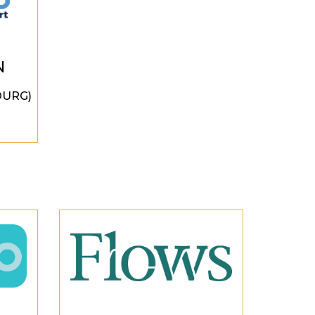
N
OURG)