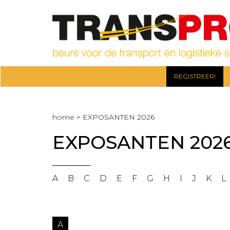
REGISTREER!
home
>
EXPOSANTEN 2026
EXPOSANTEN 202
A
B
C
D
E
F
G
H
I
J
K
L
A