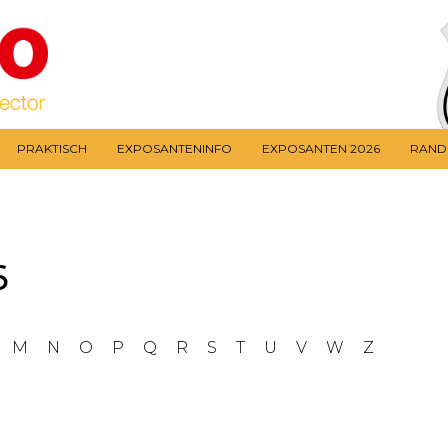
PRAKTISCH
EXPOSANTENINFO
EXPOSANTEN 2026
RAN
6
M
N
O
P
Q
R
S
T
U
V
W
Z